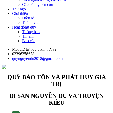
Các bài nghiên cứu
Thư ngõ
Giới thiệu
Điều lệ
Thành viên
Hoạt động quỹ
Thông báo
Tin ảnh
Báo cáo
Mọi thư từ góp ý xin gửi về
02396258678
quynguyendu2018@gmail.com
QUỸ BẢO TỒN VÀ PHÁT HUY GIÁ
TRỊ
DI SẢN NGUYỄN DU VÀ TRUYỆN
KIỀU