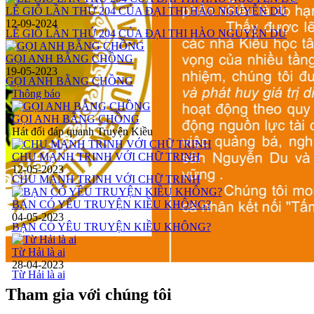
LỄ GIỖ LẦN THỨ 204 CỦA ĐẠI THI HÀO NGUYỄN DU
12-09-2024
LỄ GIỖ LẦN THỨ 204 CỦA ĐẠI THI HÀO NGUYỄN DU
GỌI ANH BẰNG CHỒNG
19-05-2023
GỌI ANH BẰNG CHỒNG
Thông báo
GỌI ANH BẰNG CHỒNG
Hát đối đáp quanh Truyện Kiều
CHU MẠNH TRINH VỚI CHỮ TRINH
12-05-2023
CHU MẠNH TRINH VỚI CHỮ TRINH
BẠN CÓ YÊU TRUYỆN KIỀU KHÔNG?
04-05-2023
BẠN CÓ YÊU TRUYỆN KIỀU KHÔNG?
Từ Hải là ai
28-04-2023
Từ Hải là ai
Tham gia với chúng tôi