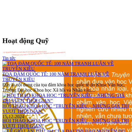
Hoạt động Quỹ
Tin tức
TOẠ ĐÀM QUỐC TẾ: 100 NĂM TRANH LUẬN VỀ
TRUYỆN KIỀU
Đây là nội dung của tọa đàm khoa học quốc tế do Khoa Văn học,
Trường Đại học Khoa học Xã hội và Nhân văn,...
HỘI THẢO KHOA HỌC “TRUYỆN KIỀU – NHỮNG GIÁ TRỊ
VƯỢT THỜI GIAN”
15-12-2024
HỘI THẢO KHOA HỌC “TRUYỆN KIỀU – NHỮNG GIÁ TRỊ
VƯỢT THỜI GIAN”