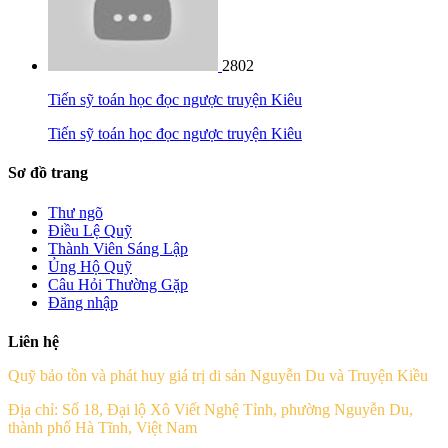
2802
Tiến sỹ toán học đọc ngược truyện Kiêu
Tiến sỹ toán học đọc ngược truyện Kiêu
Sơ đồ trang
Thư ngõ
Điều Lệ Quỹ
Thành Viên Sáng Lập
Ủng Hộ Quỹ
Câu Hỏi Thường Gặp
Đăng nhập
Liên hệ
Quỹ bảo tồn và phát huy giá trị di sản Nguyễn Du và Truyện Kiều
Địa chỉ: Số 18, Đại lộ Xô Viết Nghệ Tỉnh, phường Nguyễn Du,
thành phố Hà Tĩnh, Việt Nam