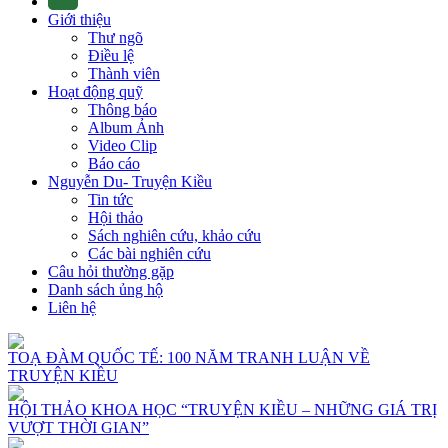
Giới thiệu
Thư ngõ
Điều lệ
Thành viên
Hoạt động quỹ
Thông báo
Album Ảnh
Video Clip
Báo cáo
Nguyễn Du- Truyện Kiều
Tin tức
Hội thảo
Sách nghiên cứu, khảo cứu
Các bài nghiên cứu
Câu hỏi thường gặp
Danh sách ủng hộ
Liên hệ
TOẠ ĐÀM QUỐC TẾ: 100 NĂM TRANH LUẬN VỀ
TRUYỆN KIỀU
HỘI THẢO KHOA HỌC “TRUYỆN KIỀU – NHỮNG GIÁ TRỊ
VƯỢT THỜI GIAN”