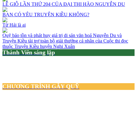
LỄ GIỖ LẦN THỨ 204 CỦA ĐẠI THI HÀO NGUYỄN DU
BẠN CÓ YÊU TRUYỆN KIỀU KHÔNG?
Từ Hải là ai
Quỹ bảo tồn và phát huy giá trị di sản văn hoá Nguyễn Du và
Truyện Kiều tài trợ toàn bộ giải thưởng cá nhân của Cuộc thi đọc
thuộc Truyện Kiều huyện Nghi Xuân
Thành Viên sáng lập
CHƯƠNG TRÌNH GÂY QUỸ