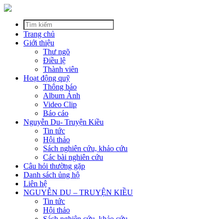
Trang chủ
Giới thiệu
Thư ngõ
Điều lệ
Thành viên
Hoạt động quỹ
Thông báo
Album Ảnh
Video Clip
Báo cáo
Nguyễn Du- Truyện Kiều
Tin tức
Hội thảo
Sách nghiên cứu, khảo cứu
Các bài nghiên cứu
Câu hỏi thường gặp
Danh sách ủng hộ
Liên hệ
NGUYỄN DU – TRUYỆN KIỀU
Tin tức
Hội thảo
Sách nghiên cứu, khảo cứu