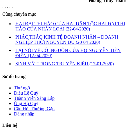
Hoàng Thúy Toàn
. . . . .
Cùng chuyên mục
HAI ĐẠI THI HÀO CỦA HAI DÂN TỘC HAI ĐẠI THI
HÀO CỦA NHÂN LOẠI
(22-04-2020)
PHÁC THẢO KINH TẾ DOANH NHÂN – DOANH
NGHIỆP THỜI NGUYỄN DU
(20-04-2020)
LẠI NÓI VỀ CỘI NGUỒN CỦA HỌ NGUYỄN TIÊN
ĐIỀN
(12-04-2020)
SINH VẬT TRONG TRUYỆN KIỀU
(17-01-2020)
Sơ đồ trang
Thư ngõ
Điều Lệ Quỹ
Thành Viên Sáng Lập
Ủng Hộ Quỹ
Câu Hỏi Thường Gặp
Đăng nhập
Liên hệ