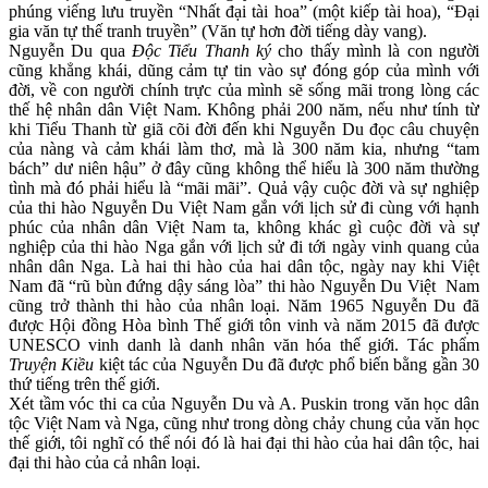
phúng viếng lưu truyền “Nhất đại tài hoa” (một kiếp tài hoa), “Đại
gia văn tự thế tranh truyền” (Văn tự hơn đời tiếng dày vang).
Nguyễn Du qua
Độc Tiểu Thanh ký
cho thấy mình là con người
cũng khẳng khái, dũng cảm tự tin vào sự đóng góp của mình với
đời, về con người chính trực của mình sẽ sống mãi trong lòng các
thế hệ nhân dân Việt Nam. Không phải 200 năm, nếu như tính từ
khi Tiểu Thanh từ giã cõi đời đến khi Nguyễn Du đọc câu chuyện
của nàng và cảm khái làm thơ, mà là 300 năm kia, nhưng “tam
bách” dư niên hậu” ở đây cũng không thể hiểu là 300 năm thường
tình mà đó phải hiểu là “mãi mãi”. Quả vậy cuộc đời và sự nghiệp
của thi hào Nguyễn Du Việt Nam gắn với lịch sử đi cùng với hạnh
phúc của nhân dân Việt Nam ta, không khác gì cuộc đời và sự
nghiệp của thi hào Nga gắn với lịch sử đi tới ngày vinh quang của
nhân dân Nga. Là hai thi hào của hai dân tộc, ngày nay khi Việt
Nam đã “rũ bùn đứng dậy sáng lòa” thi hào Nguyễn Du Việt Nam
cũng trở thành thi hào của nhân loại. Năm 1965 Nguyễn Du đã
được Hội đồng Hòa bình Thế giới tôn vinh và năm 2015 đã được
UNESCO vinh danh là danh nhân văn hóa thế giới. Tác phẩm
Truyện Kiều
kiệt tác của Nguyễn Du đã được phổ biến bằng gần 30
thứ tiếng trên thế giới.
Xét tầm vóc thi ca của Nguyễn Du và A. Puskin trong văn học dân
tộc Việt Nam và Nga, cũng như trong dòng chảy chung của văn học
thế giới, tôi nghĩ có thể nói đó là hai đại thi hào của hai dân tộc, hai
đại thi hào của cả nhân loại.