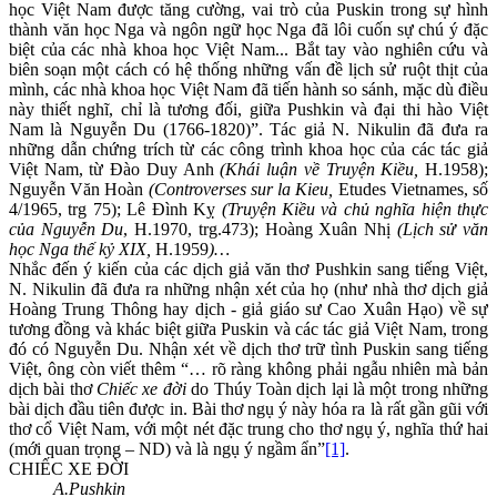
học Việt Nam được tăng cường, vai trò của Puskin trong sự hình
thành văn học Nga và ngôn ngữ học Nga đã lôi cuốn sự chú ý đặc
biệt của các nhà khoa học Việt Nam... Bắt tay vào nghiên cứu và
biên soạn một cách có hệ thống những vấn đề lịch sử ruột thịt của
mình, các nhà khoa học Việt Nam đã tiến hành so sánh, mặc dù điều
này thiết nghĩ, chỉ là tương đối, giữa Pushkin và đại thi hào Việt
Nam là Nguyễn Du (1766-1820)”. Tác giả N. Nikulin đã đưa ra
những dẫn chứng trích từ các công trình khoa học của các tác giả
Việt Nam, từ Đào Duy Anh
(Khái luận về Truyện Kiều,
H.1958);
Nguyễn Văn Hoàn
(Controverses sur la Kieu,
Etudes Vietnames, số
4/1965, trg 75); Lê Đình Kỵ
(Truyện Kiều và chủ nghĩa hiện thực
của Nguyễn Du
, H.1970, trg.473); Hoàng Xuân Nhị
(Lịch sử văn
học Nga thế kỷ XIX,
H.1959
)…
Nhắc đến ý kiến của các dịch giả văn thơ Pushkin sang tiếng Việt,
N. Nikulin đã đưa ra những nhận xét của họ (như nhà thơ dịch giả
Hoàng Trung Thông hay dịch - giả giáo sư Cao Xuân Hạo) về sự
tương đồng và khác biệt giữa Puskin và các tác giả Việt Nam, trong
đó có Nguyễn Du. Nhận xét về dịch thơ trữ tình Puskin sang tiếng
Việt, ông còn viết thêm “… rõ ràng không phải ngẫu nhiên mà bản
dịch bài thơ
Chiếc xe đời
do Thúy Toàn dịch lại là một trong những
bài dịch đầu tiên được in. Bài thơ ngụ ý này hóa ra là rất gần gũi với
thơ cổ Việt Nam, với một nét đặc trung cho thơ ngụ ý, nghĩa thứ hai
(mới quan trọng – ND) và là ngụ ý ngầm ẩn”
[1]
.
CHIẾC XE ĐỜI
A.Pushkin