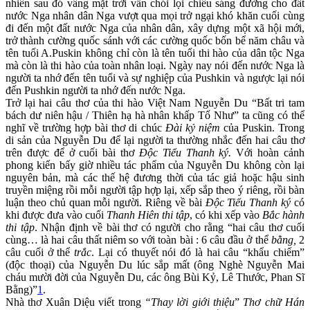
nhiên sau đó vầng mặt trời vẫn chói lọi chiếu sáng đường cho đất
nước Nga nhân dân Nga vượt qua mọi trở ngại khó khăn cuối cùng
đi đến một đất nước Nga của nhân dân, xây dựng một xã hội mới,
trở thành cường quốc sánh với các cường quốc bốn bể năm châu và
tên tuổi A.Puskin không chỉ còn là tên tuổi thi hào của dân tộc Nga
mà còn là thi hào của toàn nhân loại. Ngày nay nói đến nước Nga là
người ta nhớ đến tên tuổi và sự nghiệp của Pushkin và ngược lại nói
đến Pushkin người ta nhớ đến nước Nga.
Trở lại hai câu thơ của thi hào Việt Nam Nguyễn Du “Bất tri tam
bách dư niên hậu / Thiên hạ hà nhân khấp Tố Như” ta cũng có thể
nghĩ về trường hợp bài thơ di chúc
Đài kỷ niệm
của Puskin. Trong
di sản của Nguyễn Du để lại người ta thường nhắc đến hai câu thơ
trên được để ở cuối bài thơ
Độc Tiểu Thanh ký.
Với hoàn cảnh
phong kiến bấy giờ nhiều tác phẩm của Nguyễn Du không còn lại
nguyên bản, mà các thế hệ đương thời của tác giả hoặc hậu sinh
truyền miệng rồi mỗi người tập hợp lại, xếp sắp theo ý riêng, rồi bàn
luận theo chủ quan mỗi người. Riêng về bài
Độc Tiểu Thanh ký
có
khi được đưa vào cuối
Thanh Hiên thi tập
, có khi xếp vào
Bắc hành
thi tập
. Nhận định về bài thơ có người cho rằng “hai câu thơ cuối
cùng… là hai câu thất niêm so với toàn bài : 6 câu đầu ở thể
bằng,
2
câu cuối ở thể
trắc
. Lại có thuyết nói đó là hai câu “khẩu chiếm”
(độc thoại) của Nguyễn Du lúc sắp mất (ông Nghè Nguyễn Mai
cháu mười đời của Nguyễn Du, các ông Bùi Kỷ, Lê Thước, Phan Sĩ
Bằng)”
1
.
Nhà thơ Xuân Diệu viết trong
“Thay lời giới thiệu
”
Thơ chữ Hán