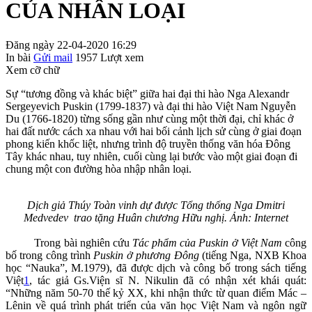
CỦA NHÂN LOẠI
Đăng ngày 22-04-2020 16:29
In bài
Gửi mail
1957
Lượt xem
Xem cỡ chữ
Sự “tương đồng và khác biệt” giữa hai đại thi hào Nga Alexandr
Sergeyevich Puskin (1799-1837) và đại thi hào Việt Nam Nguyễn
Du (1766-1820) từng sống gần như cùng một thời đại, chỉ khác ở
hai đất nước cách xa nhau với hai bối cảnh lịch sử cùng ở giai đoạn
phong kiến khốc liệt, nhưng trình độ truyền thống văn hóa Đông
Tây khác nhau, tuy nhiên, cuối cùng lại bước vào một giai đoạn đi
chung một con đường hòa nhập nhân loại.
Dịch giả Thúy Toàn vinh dự được Tổng thống Nga Dmitri
Medvedev trao tặng Huân chương Hữu nghị. Ảnh: Internet
Trong bài nghiên cứu
Tác phẩm của Puskin ở Việt Nam
công
bố trong công trình
Puskin ở phương Đông
(tiếng Nga, NXB Khoa
học “Nauka”, M.1979), đã được dịch và công bố trong sách tiếng
Việt
1
, tác giả Gs.Viện sĩ N. Nikulin đã có nhận xét khái quát:
“Những năm 50-70 thế kỷ XX, khi nhận thức từ quan điểm Mác –
Lênin về quá trình phát triển của văn học Việt Nam và ngôn ngữ