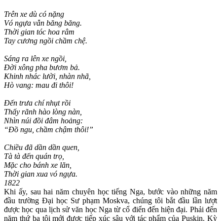
Trên xe dù có nặng
Vó ngựa vẫn băng băng.
Thời gian tóc hoa râm
Tay cương ngồi chầm chệ.
Sáng ra lên xe ngồi,
Đời xông pha bươm bả.
Khinh nhác lười, nhàn nhã,
Hò vang: mau đi thôi!
Đến trưa chí nhụt rồi
Thấy rãnh hào lòng nàn,
Nhìn núi đồi đâm hoảng:
“Đồ ngu, chầm chậm thôi!”
Chiều đã dần dần quen,
Tà tà đến quán trọ,
Mặc cho bánh xe lăn,
Thời gian xua vó ngựa.
1822
Khi ấy, sau hai năm chuyên học tiếng Nga, bước vào những năm
đầu trường Đại học Sư phạm Moskva, chúng tôi bắt đầu lần lượt
được học qua lịch sử văn học Nga từ cổ điển đến hiện đại. Phải đến
năm thứ ba tôi mới được tiếp xúc sâu với tác phẩm của Puskin. Kỳ