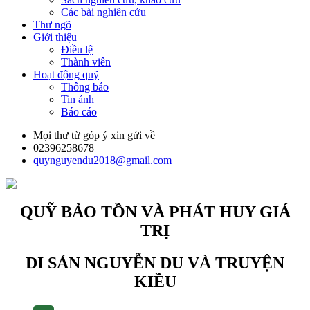
Các bài nghiên cứu
Thư ngõ
Giới thiệu
Điều lệ
Thành viên
Hoạt động quỹ
Thông báo
Tin ảnh
Báo cáo
Mọi thư từ góp ý xin gửi về
02396258678
quynguyendu2018@gmail.com
QUỸ BẢO TỒN VÀ PHÁT HUY GIÁ
TRỊ
DI SẢN NGUYỄN DU VÀ TRUYỆN
KIỀU