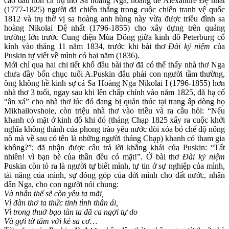
cao đầu hơn cả trụ thờ Sa hoàng Nga, hoàng đế Alexandre Đệ nhất
(1777-1825) người đã chiến thắng trong cuộc chiến tranh vệ quốc
1812 và trụ thờ vị sa hoàng anh hùng này vừa được triều đình sa
hoàng Nikolai Đệ nhất (1796-1855) cho xây dựng trên quảng
trường lớn trước Cung điện Mùa Đông giữa kinh đô Peterburg cổ
kính vào tháng 11 năm 1834, trước khi bài thơ
Đài kỷ niệm
của
Puskin tự viết về mình có hai năm (1836).
Mới chỉ qua hai chi tiết khổ đầu bài thơ đã có thể thấy nhà thơ Nga
chưa đầy bốn chục tuổi A.Puskin đâu phải con người tầm thường,
ông không hề kinh sợ cả Sa Hoàng Nga Nikolai I (1796-1855) hơn
nhà thơ 3 tuổi, ngay sau khi lên chấp chính vào năm 1825, đã hạ cố
“ân xá” cho nhà thơ lúc đó đang bị quản thúc tại trang ấp dòng họ
Mikhailovshoie, còn triệu nhà thơ vào triều và ra câu hỏi: “Nếu
khanh có mặt ở kinh đô khi đó (tháng Chạp 1825 xẩy ra cuộc khởi
nghĩa không thành của phong trào yêu nước đòi xóa bỏ chế độ nông
nô mà về sau có tên là những người tháng Chạp) khanh có tham gia
không?”; đã nhận được câu trả lời khẳng khái của Puskin: “Tất
nhiên! vì bạn bè của thần đều có mặt!”. Ở bài thơ
Đài kỷ niệm
Puskin còn tỏ ra là người tự biết mình, tự tin ở sự nghiệp của mình,
tài năng của mình, sự đóng góp của đời mình cho đất nước, nhân
dân Nga, cho con người nói chung:
Và nhân thế sẽ còn yêu ta mãi,
Vì đàn thơ ta thức tỉnh tình thân ái,
Vì trong thuở bạo tàn ta đã ca ngợi tự do
Và gợi từ tâm với kẻ sa cơ…