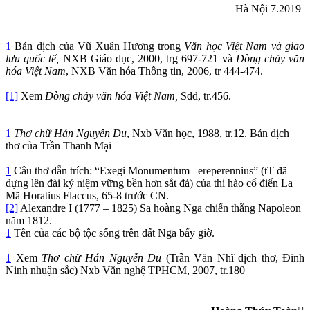
Hà Nội 7.2019
1
Bản dịch của Vũ Xuân Hương trong
Văn học Việt Nam và giao
lưu quốc tế,
NXB Giáo dục, 2000, trg 697-721 và
Dòng chảy văn
hóa Việt Nam
, NXB Văn hóa Thông tin, 2006, tr 444-474.
[1]
Xem
Dòng chảy văn hóa Việt Nam,
Sđd, tr.456.
1
Thơ chữ Hán Nguyễn Du
, Nxb Văn học, 1988, tr.12. Bản dịch
thơ của Trần Thanh Mại
1
Câu thơ dẫn trích: “Exegi Monumentum ereperennius” (tT đã
dựng lên đài kỷ niệm vững bền hơn sắt đá) của thi hào cổ điển La
Mã Horatius Flaccus, 65-8 trước CN.
[2]
Alexandre I (1777 – 1825) Sa hoàng Nga chiến thắng Napoleon
năm 1812.
1
Tên của các bộ tộc sống trên đất Nga bấy giờ.
1
Xem
Thơ chữ Hán Nguyễn Du
(Trần Văn Nhĩ dịch thơ, Đinh
Ninh nhuận sắc) Nxb Văn nghệ TPHCM, 2007, tr.180