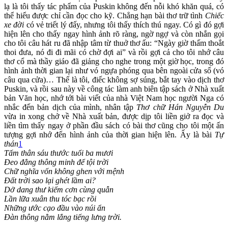
lạ là tôi thấy tác phẩm của Puskin không đến nỗi khó khăn quá, có
thể hiểu được chỉ cần đọc cho kỹ. Chẳng hạn bài thơ trữ tình
Chiếc
xe đời
có vẻ triết lý đấy, nhưng tôi thấy thích thú ngay. Có gì đó gợi
hiện lên cho thấy ngay hình ảnh rõ ràng, ngờ ngợ và còn nhắn gọi
cho tôi câu hát ru đã nhập tâm từ thuở thơ ấu: “Ngày giờ thấm thoắt
thoi đưa, nó đi đi mãi có chờ đợi ai” và rồi gợi cả cho tôi nhớ câu
thơ cổ mà thầy giáo đã giảng cho nghe trong một giờ học, trong đó
hình ảnh thời gian lại như vó ngựa phóng qua bên ngoài cửa sổ (vó
câu qua cửa)… Thế là tôi, điếc không sợ súng, bắt tay vào dịch thơ
Puskin, và rồi sau này về công tác làm anh biên tập sách ở Nhà xuất
bản Văn học, nhớ tới bài viết của nhà Việt Nam học người Nga có
nhắc đến bản dịch của mình, nhân tập
Thơ chữ Hán Nguyễn Du
vừa in xong chở về Nhà xuất bản, được dịp tôi liền giở ra đọc và
liền tìm thấy ngay ở phần đầu sách có bài thơ cũng cho tôi một ấn
tượng gợi nhớ đến hình ảnh của thời gian hiện lên. Ấy là bài
Tự
thán
1
Tấm thân sáu thước tuổi ba mươi
Đeo đẳng thông minh để tội trời
Chữ nghĩa vốn không ghen với mệnh
Đất trời sao lại ghét lầm ai?
Dở dang thư kiếm cơn cùng quẫn
Lần lữa xuân thu tóc bạc rồi
Những ước cạo đầu vào núi ẩn
Đàn thông nằm lắng tiếng lưng trời.