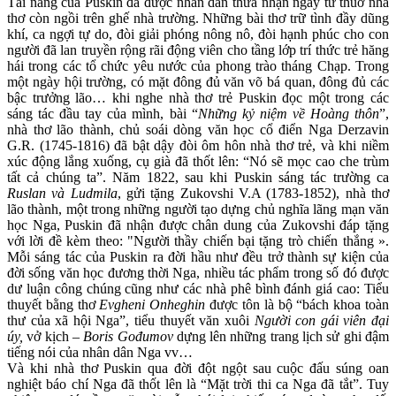
Tài năng của Puskin đã được nhân dân thừa nhận ngay từ thuở nhà
thơ còn ngồi trên ghế nhà trường. Những bài thơ trữ tình đầy dũng
khí, ca ngợi tự do, đòi giải phóng nông nô, đòi hạnh phúc cho con
người đã lan truyền rộng rãi động viên cho tầng lớp trí thức trẻ hăng
hái trong các tổ chức yêu nước của phong trào tháng Chạp. Trong
một ngày hội trường, có mặt đông đủ văn võ bá quan, đông đủ các
bậc trưởng lão… khi nghe nhà thơ trẻ Puskin đọc một trong các
sáng tác đầu tay của mình, bài “
Những kỷ niệm về Hoàng thôn
”,
nhà thơ lão thành, chủ soái dòng văn học cổ điển Nga Derzavin
G.R. (1745-1816) đã bật dậy đòi ôm hôn nhà thơ trẻ, và khi niềm
xúc động lắng xuống, cụ già đã thốt lên: “Nó sẽ mọc cao che trùm
tất cả chúng ta”. Năm 1822, sau khi Puskin sáng tác trường ca
Ruslan và Ludmila
, gửi tặng Zukovshi V.A (1783-1852), nhà thơ
lão thành, một trong những người tạo dựng chủ nghĩa lãng mạn văn
học Nga, Puskin đã nhận được chân dung của Zukovshi đáp tặng
với lời đề kèm theo: "Người thầy chiến bại tặng trò chiến thắng ».
Mỗi sáng tác của Puskin ra đời hầu như đều trở thành sự kiện của
đời sống văn học đương thời Nga, nhiều tác phẩm trong số đó được
dư luận công chúng cũng như các nhà phê bình đánh giá cao: Tiểu
thuyết bằng thơ
Evgheni Onheghin
được tôn là bộ “bách khoa toàn
thư của xã hội Nga”, tiểu thuyết văn xuôi
Người con gái viên đại
úy,
vở kịch –
Boris Gođumov
dựng lên những trang lịch sử ghi đậm
tiếng nói của nhân dân Nga vv…
Và khi nhà thơ Puskin qua đời đột ngột sau cuộc đấu súng oan
nghiệt báo chí Nga đã thốt lên là “Mặt trời thi ca Nga đã tắt”. Tuy