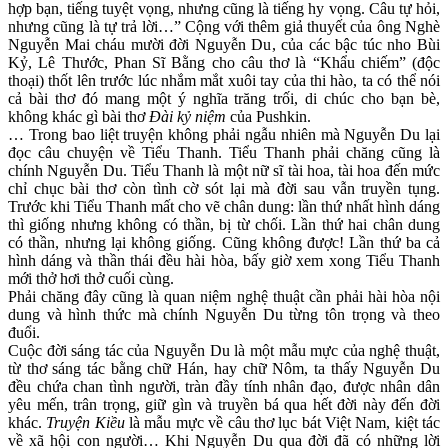
hợp bạn, tiếng tuyệt vọng, nhưng cũng là tiếng hy vọng. Câu tự hỏi,
nhưng cũng là tự trả lời…” Cộng với thêm giả thuyết của ông Nghè
Nguyễn Mai cháu mười đời Nguyễn Du, của các bậc túc nho Bùi
Kỷ, Lê Thước, Phan Sĩ Bằng cho câu thơ là “Khẩu chiếm” (độc
thoại) thốt lên trước lúc nhắm mắt xuôi tay của thi hào, ta có thể nói
cả bài thơ đó mang một ý nghĩa trăng trối, di chúc cho bạn bè,
không khác gì bài thơ
Đài kỷ niệm
của Pushkin.
… Trong bao liệt truyện không phải ngẫu nhiên mà Nguyễn Du lại
đọc câu chuyện về Tiểu Thanh. Tiểu Thanh phải chăng cũng là
chính Nguyễn Du. Tiểu Thanh là một nữ sĩ tài hoa, tài hoa đến mức
chỉ chục bài thơ còn tình cờ sót lại mà đời sau vẫn truyền tụng.
Trước khi Tiểu Thanh mất cho vẽ chân dung: lần thứ nhất hình dáng
thì giống nhưng không có thần, bị từ chối. Lần thứ hai chân dung
có thần, nhưng lại không giống. Cũng không được! Lần thứ ba cả
hình dáng và thần thái đều hài hòa, bấy giờ xem xong Tiểu Thanh
mới thở hơi thở cuối cùng.
Phải chăng đây cũng là quan niệm nghệ thuật cần phải hài hòa nội
dung và hình thức mà chính Nguyễn Du từng tôn trọng và theo
đuổi.
Cuộc đời sáng tác của Nguyễn Du là một mẫu mực của nghệ thuật,
từ thơ sáng tác bằng chữ Hán, hay chữ Nôm, ta thấy Nguyễn Du
đều chứa chan tình người, tràn đầy tính nhân đạo, được nhân dân
yêu mến, trân trọng, giữ gìn và truyền bá qua hết đời này đến đời
khác.
Truyện Kiều
là mẫu mực về câu thơ lục bát Việt Nam, kiệt tác
về xã hội con người… Khi Nguyễn Du qua đời đã có những lời