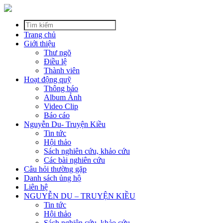
Trang chủ
Giới thiệu
Thư ngõ
Điều lệ
Thành viên
Hoạt động quỹ
Thông báo
Album Ảnh
Video Clip
Báo cáo
Nguyễn Du- Truyện Kiều
Tin tức
Hội thảo
Sách nghiên cứu, khảo cứu
Các bài nghiên cứu
Câu hỏi thường gặp
Danh sách ủng hộ
Liên hệ
NGUYỄN DU – TRUYỆN KIỀU
Tin tức
Hội thảo
Sách nghiên cứu, khảo cứu