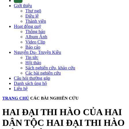
Giới thiệu
Thư ngõ
Điều lệ
Thành viên
Hoạt động quỹ
Thông báo
Album Ảnh
Video Clip
Báo cáo
Nguyễn Du- Truyện Kiều
Tin tức
Hội thảo
Sách nghiên cứu, khảo cứu
Các bài nghiên cứu
Câu hỏi thường gặp
Danh sách ủng hộ
Liên hệ
TRANG CHỦ
CÁC BÀI NGHIÊN CỨU
HAI ĐẠI THI HÀO CỦA HAI
DÂN TỘC HAI ĐẠI THI HÀO