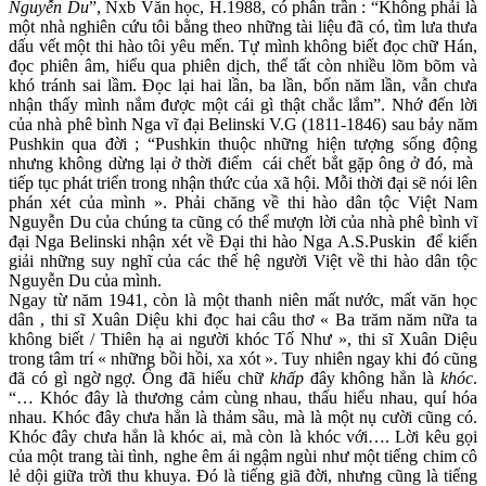
Nguyễn Du
”, Nxb Văn học, H.1988, có phân trần : “Không phải là
một nhà nghiên cứu tôi bằng theo những tài liệu đã có, tìm lưa thưa
dấu vết một thi hào tôi yêu mến. Tự mình không biết đọc chữ Hán,
đọc phiên âm, hiểu qua phiên dịch, thế tất còn nhiều lõm bõm và
khó tránh sai lầm. Đọc lại hai lần, ba lần, bốn năm lần, vẫn chưa
nhận thấy mình nắm được một cái gì thật chắc lắm”. Nhớ đến lời
của nhà phê bình Nga vĩ đại Belinski V.G (1811-1846) sau bảy năm
Pushkin qua đời ; “Pushkin thuộc những hiện tượng sống động
nhưng không dừng lại ở thời điểm cái chết bắt gặp ông ở đó, mà
tiếp tục phát triển trong nhận thức của xã hội. Mỗi thời đại sẽ nói lên
phán xét của mình ». Phải chăng về thi hào dân tộc Việt Nam
Nguyễn Du của chúng ta cũng có thể mượn lời của nhà phê bình vĩ
đại Nga Belinski nhận xét về Đại thi hào Nga A.S.Puskin để kiến
giải những suy nghĩ của các thế hệ người Việt về thi hào dân tộc
Nguyễn Du của mình.
Ngay từ năm 1941, còn là một thanh niên mất nước, mất văn học
dân , thi sĩ Xuân Diệu khi đọc hai câu thơ « Ba trăm năm nữa ta
không biết / Thiên hạ ai người khóc Tố Như », thi sĩ Xuân Diệu
trong tâm trí « những bồi hồi, xa xót ». Tuy nhiên ngay khi đó cũng
đã có gì ngờ ngợ. Ông đã hiểu chữ
khấp
đây không hẳn là
khóc
.
“… Khóc đây là thương cảm cùng nhau, thấu hiểu nhau, quí hóa
nhau. Khóc đây chưa hẳn là thảm sầu, mà là một nụ cười cũng có.
Khóc đây chưa hẳn là khóc ai, mà còn là khóc với…. Lời kêu gọi
của một trang tài tình, nghe êm ái ngậm ngùi như một tiếng chim cô
lẻ dội giữa trời thu khuya. Đó là tiếng giã đời, nhưng cũng là tiếng