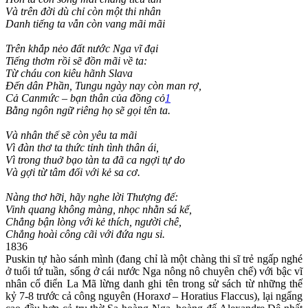
Và trên đời dù chỉ còn một thi nhân
Danh tiếng ta vẫn còn vang mãi mãi
Trên khắp nẻo đất nước Nga vĩ đại
Tiếng thơm rồi sẽ đồn mãi về ta:
Từ cháu con kiêu hãnh Slava
Đến dân Phần, Tungu ngày nay còn man rợ,
Cả Canmức – bạn thân của đồng cỏ
1
Bằng ngôn ngữ riêng họ sẽ gọi tên ta.
Và nhân thế sẽ còn yêu ta mãi
Vì đàn thơ ta thức tỉnh tình thân ái,
Vì trong thuở bạo tàn ta đã ca ngợi tự do
Và gợi từ tâm đối với kẻ sa cơ.
Nàng thơ hỡi, hãy nghe lời Thượng đế:
Vinh quang không màng, nhọc nhằn sá kể,
Chẳng bận lòng với kẻ thích, người chê,
Chẳng hoài công cãi với đứa ngu si.
1836
Puskin tự hào sánh mình (đang chỉ là một chàng thi sĩ trẻ ngấp nghé
ở tuổi tứ tuần, sống ở cái nước Nga nông nô chuyên chế) với bậc vĩ
nhân cổ điển La Mã lừng danh ghi tên trong sử sách từ những thế
kỷ 7-8 trước cả công nguyên (Horaxơ – Horatius Flaccus), lại ngẩng