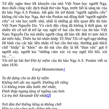
Từ đấy nghe theo lời khuyên của nhà Việt Nam học người Nga,
theo đuổi công việc dịch thuật thơ văn Nga, trước hết là sáng tác của
thi hào Nga A.S Puskin, bất giác tôi trở thành “người nghiên cứu”
không chỉ văn học Nga, thơ văn Puskin mà đồng thời “người nghiên
cứu” cả văn học nước nhà, nhất là những gì liên quan đến thi hào
Việt Nam Nguyễn Du. Và cách đây cũng đã không ít thời gian, tự
nhiên tôi cứ trở đi trở lại suy nghĩ về hai câu thơ của thi hào Việt
Nam Nguyễn Du mà nhiều người cũng đã bàn tới:
Bất tri tam bách
dư niên hậu, Thiên hạ hà nhân khấp Tố Như
Tôi cứ ngờ ngợ những
lời bình của các bậc tiền nhân về hai câu thơ này, thường giải thích
chữ “khấp” là “khóc” do đó mà cho đây là lời “than vãn” gợi ở
người này, người kia “những cảm xúc và suy nghĩ bồi hồi, xót
xa…”…
Tôi trở lại bài thơ
Đài kỷ niệm
của thi hào Nga A.S. Puskin viết ra
năm 1836:
Exegi Monumentum
1
Ta đã dựng cho ta đài kỷ niệm
Không bởi sức tay người. Đường tới viếng
Cỏ không trùm dấu bước thế nhân,
Đỉnh tháp ngang tàng sẽ ngẩng cao hơn
Cả trụ thờ Alexandr Đệ nhất
[2]
Nơi đàn thơ thiêng liêng ta không chết
Hồn ta còn sống mãi chẳng tiêu tan