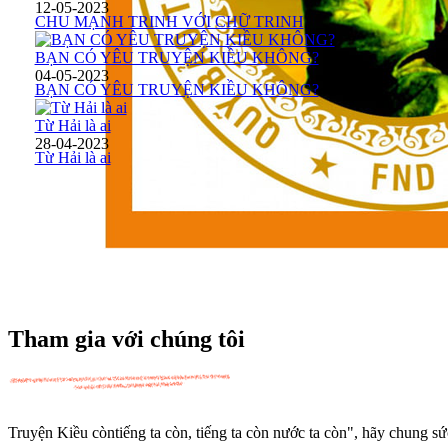
12-05-2023
CHU MẠNH TRINH VỚI CHỮ TRINH
BẠN CÓ YÊU TRUYỆN KIỀU KHÔNG?
04-05-2023
BẠN CÓ YÊU TRUYỆN KIỀU KHÔNG?
Từ Hải là ai
28-04-2023
Từ Hải là ai
Tham gia với chúng tôi
Truyện Kiều còntiếng ta còn, tiếng ta còn nước ta còn", hãy chung s