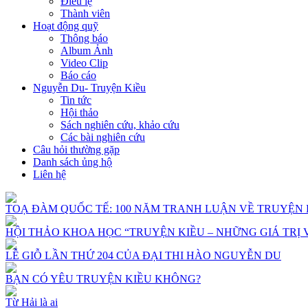
Điều lệ
Thành viên
Hoạt động quỹ
Thông báo
Album Ảnh
Video Clip
Báo cáo
Nguyễn Du- Truyện Kiều
Tin tức
Hội thảo
Sách nghiên cứu, khảo cứu
Các bài nghiên cứu
Câu hỏi thường gặp
Danh sách ủng hộ
Liên hệ
TOẠ ĐÀM QUỐC TẾ: 100 NĂM TRANH LUẬN VỀ TRUYỆN 
HỘI THẢO KHOA HỌC “TRUYỆN KIỀU – NHỮNG GIÁ TRỊ 
LỄ GIỖ LẦN THỨ 204 CỦA ĐẠI THI HÀO NGUYỄN DU
BẠN CÓ YÊU TRUYỆN KIỀU KHÔNG?
Từ Hải là ai