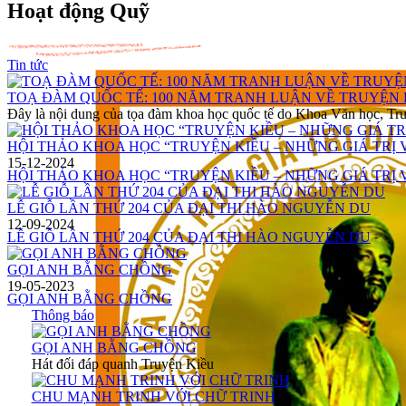
Hoạt động Quỹ
Tin tức
TOẠ ĐÀM QUỐC TẾ: 100 NĂM TRANH LUẬN VỀ TRUYỆN 
Đây là nội dung của tọa đàm khoa học quốc tế do Khoa Văn học, Tr
HỘI THẢO KHOA HỌC “TRUYỆN KIỀU – NHỮNG GIÁ TRỊ 
15-12-2024
HỘI THẢO KHOA HỌC “TRUYỆN KIỀU – NHỮNG GIÁ TRỊ 
LỄ GIỖ LẦN THỨ 204 CỦA ĐẠI THI HÀO NGUYỄN DU
12-09-2024
LỄ GIỖ LẦN THỨ 204 CỦA ĐẠI THI HÀO NGUYỄN DU
GỌI ANH BẰNG CHỒNG
19-05-2023
GỌI ANH BẰNG CHỒNG
Thông báo
GỌI ANH BẰNG CHỒNG
Hát đối đáp quanh Truyện Kiều
CHU MẠNH TRINH VỚI CHỮ TRINH