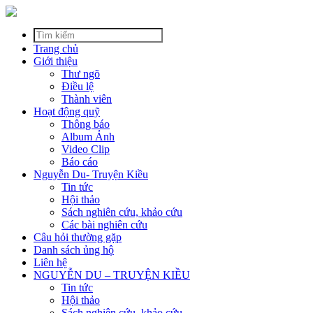
Trang chủ
Giới thiệu
Thư ngõ
Điều lệ
Thành viên
Hoạt động quỹ
Thông báo
Album Ảnh
Video Clip
Báo cáo
Nguyễn Du- Truyện Kiều
Tin tức
Hội thảo
Sách nghiên cứu, khảo cứu
Các bài nghiên cứu
Câu hỏi thường gặp
Danh sách ủng hộ
Liên hệ
NGUYỄN DU – TRUYỆN KIỀU
Tin tức
Hội thảo
Sách nghiên cứu, khảo cứu