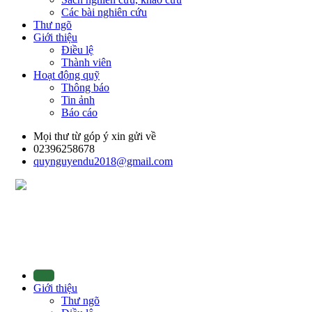
Các bài nghiên cứu
Thư ngõ
Giới thiệu
Điều lệ
Thành viên
Hoạt động quỹ
Thông báo
Tin ảnh
Báo cáo
Mọi thư từ góp ý xin gửi về
02396258678
quynguyendu2018@gmail.com
Giới thiệu
Thư ngõ