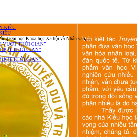
KIỀU
ường Đại học Khoa học Xã hội và Nhân văn,...
VƯỢT THỜI GIAN”
VƯỢT THỜI GIAN”