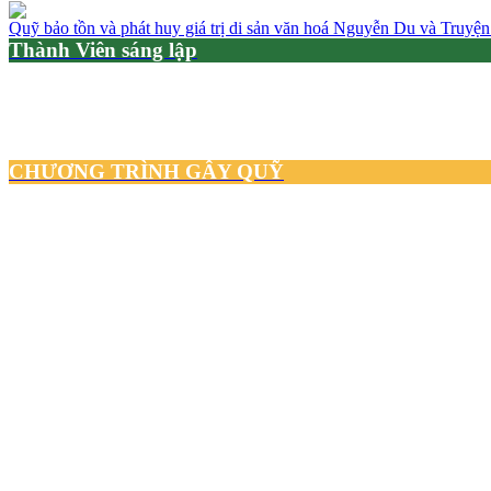
Quỹ bảo tồn và phát huy giá trị di sản văn hoá Nguyễn Du và Truyện
Thành Viên sáng lập
CHƯƠNG TRÌNH GÂY QUỸ