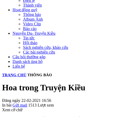
Điều lệ
Thành viên
Hoạt động quỹ
Thông báo
Album Ảnh
Video Clip
Báo cáo
Nguyễn Du- Truyện Kiều
Tin tức
Hội thảo
Sách nghiên cứu, khảo cứu
Các bài nghiên cứu
Câu hỏi thường gặp
Danh sách ủng hộ
Liên hệ
TRANG CHỦ
THÔNG BÁO
Hoa trong Truyện Kiều
Đăng ngày 22-02-2021 16:56
In bài
Gửi mail
1513
Lượt xem
Xem cỡ chữ