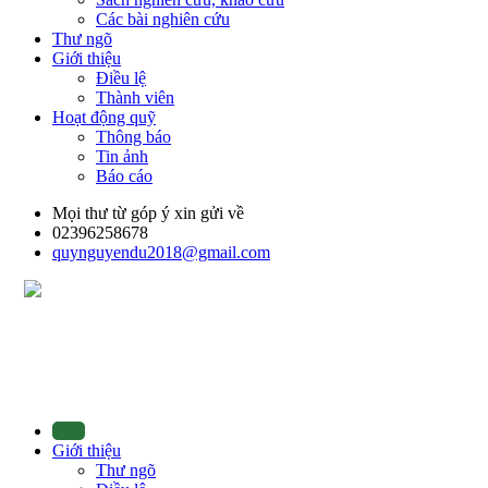
Các bài nghiên cứu
Thư ngõ
Giới thiệu
Điều lệ
Thành viên
Hoạt động quỹ
Thông báo
Tin ảnh
Báo cáo
Mọi thư từ góp ý xin gửi về
02396258678
quynguyendu2018@gmail.com
Giới thiệu
Thư ngõ