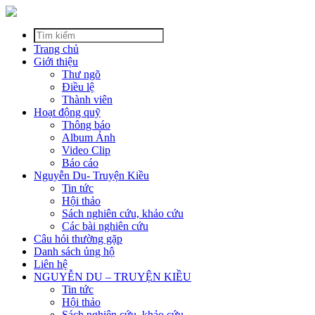
Trang chủ
Giới thiệu
Thư ngõ
Điều lệ
Thành viên
Hoạt động quỹ
Thông báo
Album Ảnh
Video Clip
Báo cáo
Nguyễn Du- Truyện Kiều
Tin tức
Hội thảo
Sách nghiên cứu, khảo cứu
Các bài nghiên cứu
Câu hỏi thường gặp
Danh sách ủng hộ
Liên hệ
NGUYỄN DU – TRUYỆN KIỀU
Tin tức
Hội thảo
Sách nghiên cứu, khảo cứu