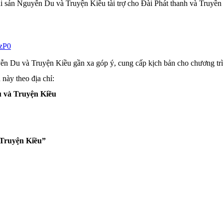
i sản Nguyễn Du và Truyện Kiều tài trợ cho Đài Phát thanh và Truyền h
8zP0
ễn Du và Truyện Kiều gần xa góp ý, cung cấp kịch bản cho chương trì
ày theo địa chỉ:
Du và Truyện Kiều
 Truyện Kiều”