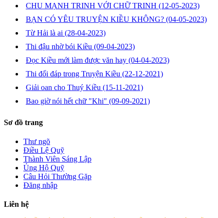
CHU MẠNH TRINH VỚI CHỮ TRINH
(12-05-2023)
BẠN CÓ YÊU TRUYỆN KIỀU KHÔNG?
(04-05-2023)
Từ Hải là ai
(28-04-2023)
Thi đậu nhờ bói Kiều
(09-04-2023)
Đọc Kiều mới làm được văn hay
(04-04-2023)
Thi đối đáp trong Truyện Kiều
(22-12-2021)
Giải oan cho Thuý Kiều
(15-11-2021)
Bao giờ nói hết chữ "Khi"
(09-09-2021)
Sơ đồ trang
Thư ngõ
Điều Lệ Quỹ
Thành Viên Sáng Lập
Ủng Hộ Quỹ
Câu Hỏi Thường Gặp
Đăng nhập
Liên hệ