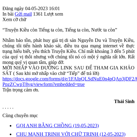
Đăng ngày 04-05-2023 16:01
In bài
Gửi mail
1361
Lượt xem
Xem cỡ chữ
“Truyện Kiều còn Tiếng ta còn, Tiếng ta còn, Nước ta còn”
Nhằm bảo tồn, phát huy giá trị di sản Nguyễn Du và Truyện Kiều,
chúng tôi tiến hành khảo sát, điều tra qua mạng internet về thực
trạng hiểu biết, yêu thích Truyện Kiều. Chỉ mất khoảng 3 đến 5 phút
của quý vị thôi nhưng với chúng tôi nó có một ý nghĩa rất lớn. Rất
mong quý vị quan tâm, giúp đỡ.
MỜI NHẤP VÀO ĐƯỜNG LINK SAU ĐỂ THAM GIA KHẢO
SÁT ( Sau khi mở nhấp vào chữ “Tiếp” để trả lời)
https://docs.google.com/forms/d/e/1FAIpQLSdNuE0n4pQAp3jDF
PpzZCwpT8vg/viewform?embedded=true
Trận trọng cảm ơn.
Thái Sinh
. . . . .
Cùng chuyên mục
GỌI ANH BẰNG CHỒNG
(19-05-2023)
CHU MẠNH TRINH VỚI CHỮ TRINH
(12-05-2023)