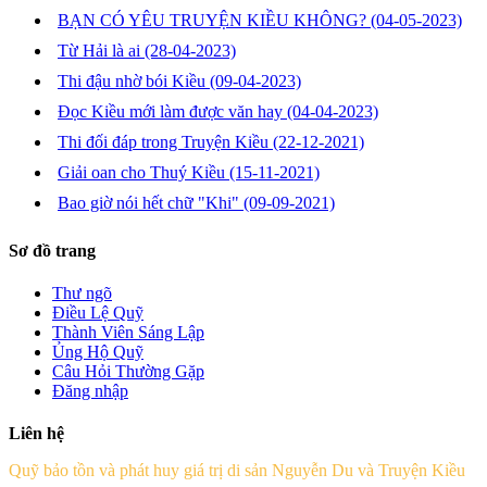
BẠN CÓ YÊU TRUYỆN KIỀU KHÔNG?
(04-05-2023)
Từ Hải là ai
(28-04-2023)
Thi đậu nhờ bói Kiều
(09-04-2023)
Đọc Kiều mới làm được văn hay
(04-04-2023)
Thi đối đáp trong Truyện Kiều
(22-12-2021)
Giải oan cho Thuý Kiều
(15-11-2021)
Bao giờ nói hết chữ "Khi"
(09-09-2021)
Sơ đồ trang
Thư ngõ
Điều Lệ Quỹ
Thành Viên Sáng Lập
Ủng Hộ Quỹ
Câu Hỏi Thường Gặp
Đăng nhập
Liên hệ
Quỹ bảo tồn và phát huy giá trị di sản Nguyễn Du và Truyện Kiều