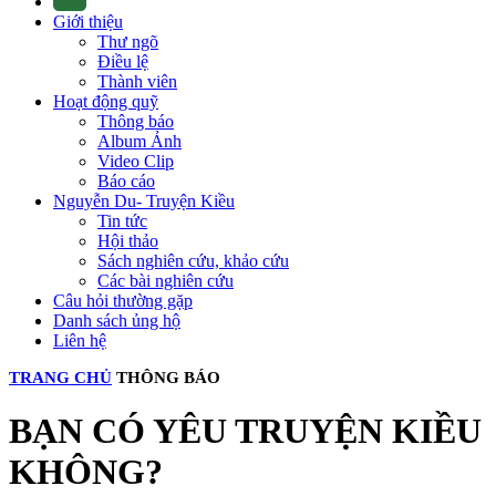
Giới thiệu
Thư ngõ
Điều lệ
Thành viên
Hoạt động quỹ
Thông báo
Album Ảnh
Video Clip
Báo cáo
Nguyễn Du- Truyện Kiều
Tin tức
Hội thảo
Sách nghiên cứu, khảo cứu
Các bài nghiên cứu
Câu hỏi thường gặp
Danh sách ủng hộ
Liên hệ
TRANG CHỦ
THÔNG BÁO
BẠN CÓ YÊU TRUYỆN KIỀU
KHÔNG?