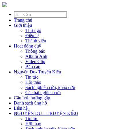
Trang chủ
Giới thiệu
Thư ngõ
Điều lệ
Thành viên
Hoạt động quỹ
Thông báo
Album Ảnh
Video Clip
Báo cáo
Nguyễn Du- Truyện Kiều
Tin tức
Hội thảo
Sách nghiên cứu, khảo cứu
Các bài nghiên cứu
Câu hỏi thường gặp
Danh sách ủng hộ
Liên hệ
NGUYỄN DU – TRUYỆN KIỀU
Tin tức
Hội thảo
Sách nghiên cứu, khảo cứu