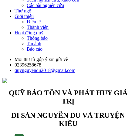
Các bài nghiên cứu
Thư ngõ
Giới thiệu
Điều lệ
Thành viên
Hoạt động quỹ
Thông báo
Tin ảnh
Báo cáo
Mọi thư từ góp ý xin gửi về
02396258678
quynguyendu2018@gmail.com
QUỸ BẢO TỒN VÀ PHÁT HUY GIÁ
TRỊ
DI SẢN NGUYỄN DU VÀ TRUYỆN
KIỀU