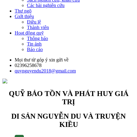
Các bài nghiên cứu
Thư ngõ
Giới thiệu
Điều lệ
Thành viên
Hoạt động quỹ
Thông báo
Tin ảnh
Báo cáo
Mọi thư từ góp ý xin gửi về
02396258678
quynguyendu2018@gmail.com
QUỸ BẢO TỒN VÀ PHÁT HUY GIÁ
TRỊ
DI SẢN NGUYỄN DU VÀ TRUYỆN
KIỀU