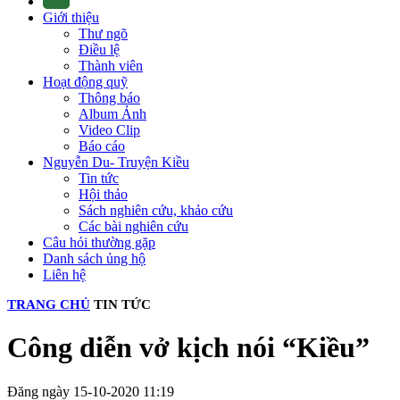
Giới thiệu
Thư ngõ
Điều lệ
Thành viên
Hoạt động quỹ
Thông báo
Album Ảnh
Video Clip
Báo cáo
Nguyễn Du- Truyện Kiều
Tin tức
Hội thảo
Sách nghiên cứu, khảo cứu
Các bài nghiên cứu
Câu hỏi thường gặp
Danh sách ủng hộ
Liên hệ
TRANG CHỦ
TIN TỨC
Công diễn vở kịch nói “Kiều”
Đăng ngày 15-10-2020 11:19