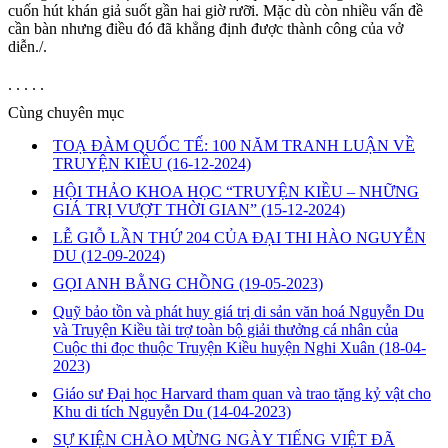
cuốn hút khán giả suốt gần hai giờ rưỡi. Mặc dù còn nhiều vấn đề
cần bàn nhưng điều đó đã khẳng định được thành công của vở
diễn./.
. . . . .
Cùng chuyên mục
TOẠ ĐÀM QUỐC TẾ: 100 NĂM TRANH LUẬN VỀ
TRUYỆN KIỀU
(16-12-2024)
HỘI THẢO KHOA HỌC “TRUYỆN KIỀU – NHỮNG
GIÁ TRỊ VƯỢT THỜI GIAN”
(15-12-2024)
LỄ GIỖ LẦN THỨ 204 CỦA ĐẠI THI HÀO NGUYỄN
DU
(12-09-2024)
GỌI ANH BẰNG CHỒNG
(19-05-2023)
Quỹ bảo tồn và phát huy giá trị di sản văn hoá Nguyễn Du
và Truyện Kiều tài trợ toàn bộ giải thưởng cá nhân của
Cuộc thi đọc thuộc Truyện Kiều huyện Nghi Xuân
(18-04-
2023)
Giáo sư Đại học Harvard tham quan và trao tặng kỷ vật cho
Khu di tích Nguyễn Du
(14-04-2023)
SỰ KIỆN CHÀO MỪNG NGÀY TIẾNG VIỆT ĐÃ