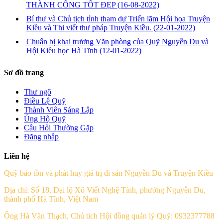
THÀNH CÔNG TỐT ĐẸP
(16-08-2022)
Bí thư và Chủ tịch tỉnh tham dự Triển lãm Hội họa Truyện
Kiều và Thi viết thư pháp Truyện Kiều.
(22-01-2022)
Chuẩn bị khai trương Văn phòng của Quỹ Nguyễn Du và
Hội Kiều học Hà Tĩnh
(12-01-2022)
Sơ đồ trang
Thư ngõ
Điều Lệ Quỹ
Thành Viên Sáng Lập
Ủng Hộ Quỹ
Câu Hỏi Thường Gặp
Đăng nhập
Liên hệ
Quỹ bảo tồn và phát huy giá trị di sản Nguyễn Du và Truyện Kiều
Địa chỉ: Số 18, Đại lộ Xô Viết Nghệ Tỉnh, phường Nguyễn Du,
thành phố Hà Tĩnh, Việt Nam
Ông Hà Văn Thạch, Chủ tich Hội đồng quản lý Quỹ: 0932377788