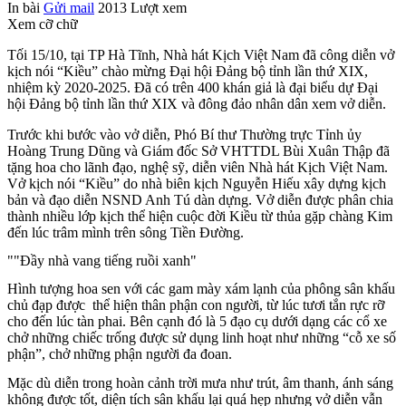
In bài
Gửi mail
2013
Lượt xem
Xem cỡ chữ
Tối 15/10, tại TP Hà Tĩnh, Nhà hát Kịch Việt Nam đã công diễn vở
kịch nói “Kiều” chào mừng Đại hội Đảng bộ tỉnh lần thứ XIX,
nhiệm kỳ 2020-2025. Đã có trên 400 khán giả là đại biểu dự Đại
hội Đảng bộ tỉnh lần thứ XIX và đông đảo nhân dân xem vở diễn.
Trước khi bước vào vở diễn, Phó Bí thư Thường trực Tỉnh ủy
Hoàng Trung Dũng và Giám đốc Sở VHTTDL Bùi Xuân Thập đã
tặng hoa cho lãnh đạo, nghệ sỹ, diễn viên Nhà hát Kịch Việt Nam.
Vở kịch nói “Kiều” do nhà biên kịch Nguyễn Hiếu xây dựng kịch
bản và đạo diễn NSND Anh Tú dàn dựng. Vở diễn được phân chia
thành nhiều lớp kịch thể hiện cuộc đời Kiều từ thủa gặp chàng Kim
đến lúc trâm mình trên sông Tiền Đường.
""Đầy nhà vang tiếng ruồi xanh"
Hình tượng hoa sen với các gam mày xám lạnh của phông sân khấu
chủ đạp được thể hiện thân phận con người, từ lúc tươi tắn rực rỡ
cho đến lúc tàn phai. Bên cạnh đó là 5 đạo cụ dưới dạng các cổ xe
chở những chiếc trống được sử dụng linh hoạt như những “cỗ xe số
phận”, chở những phận người đa đoan.
Mặc dù diễn trong hoàn cảnh trời mưa như trút, âm thanh, ánh sáng
không được tốt, diện tích sân khấu lại quá hẹp nhưng vở diễn vẫn