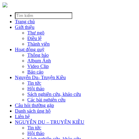
Trang chủ
Giới thiệu
Thư ngõ
Điều lệ
Thành viên
Hoạt động quỹ
Thông báo
Album Ảnh
Video Clip
Báo cáo
Nguyễn Du- Truyện Kiều
Tin tức
Hội thảo
Sách nghiên cứu, khảo cứu
Các bài nghiên cứu
Câu hỏi thường gặp
Danh sách ủng hộ
Liên hệ
NGUYỄN DU – TRUYỆN KIỀU
Tin tức
Hội thảo
Sách nghiên cứu, khảo cứu