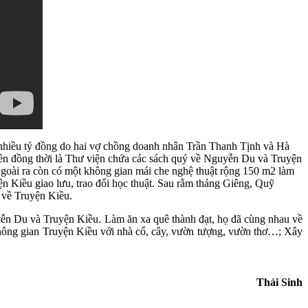
 nhiều tỷ đồng do hai vợ chồng doanh nhân Trần Thanh Tịnh và Hà
rên đồng thời là Thư viện chứa các sách quý về Nguyễn Du và Truyện
Ngoài ra còn có một không gian mái che nghệ thuật rộng 150 m2 làm
n Kiều giao lưu, trao đổi học thuật. Sau rằm tháng Giêng, Quỹ
 về Truyện Kiều.
n Du và Truyện Kiều. Làm ăn xa quê thành đạt, họ đã cùng nhau về
 không gian Truyện Kiều với nhà cổ, cây, vườn tượng, vườn thơ…; Xây
Thái Sinh