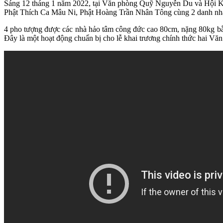
Sáng 12 tháng 1 năm 2022, tại Văn phòng Quỹ Nguyễn Du và Hội Kiề
Phật Thích Ca Mâu Ni, Phật Hoàng Trần Nhân Tông cùng 2 danh nhâ
4 pho tượng được các nhà hảo tâm công đức cao 80cm, nặng 80kg bằn
Đây là một hoạt động chuẩn bị cho lễ khai trương chính thức hai V