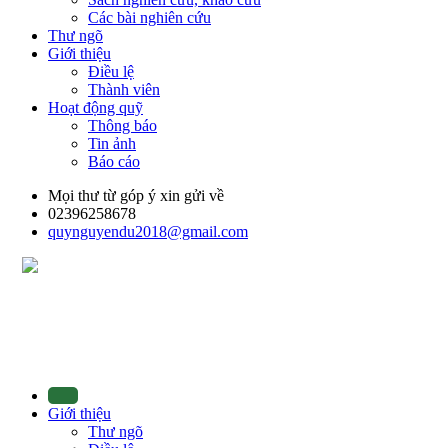
Các bài nghiên cứu
Thư ngõ
Giới thiệu
Điều lệ
Thành viên
Hoạt động quỹ
Thông báo
Tin ảnh
Báo cáo
Mọi thư từ góp ý xin gửi về
02396258678
quynguyendu2018@gmail.com
Giới thiệu
Thư ngõ