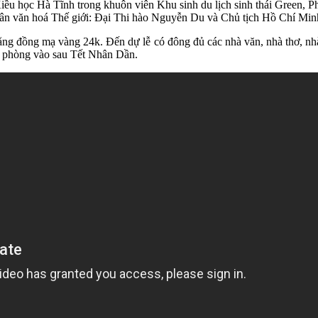
u học Hà Tĩnh trong khuôn viên Khu sinh du lịch sinh thái Green, P
n văn hoá Thế giới: Đại Thi hào Nguyễn Du và Chủ tịch Hồ Chí Min
g đồng mạ vàng 24k. Đến dự lễ có đông đủ các nhà văn, nhà thơ, nhà
ăn phòng vào sau Tết Nhân Dần.