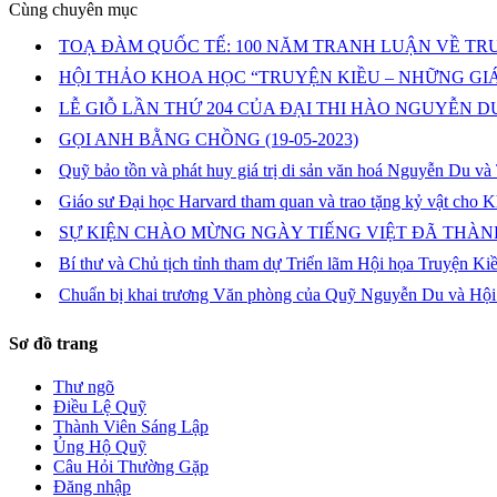
Cùng chuyên mục
TOẠ ĐÀM QUỐC TẾ: 100 NĂM TRANH LUẬN VỀ TR
HỘI THẢO KHOA HỌC “TRUYỆN KIỀU – NHỮNG GIÁ
LỄ GIỖ LẦN THỨ 204 CỦA ĐẠI THI HÀO NGUYỄN 
GỌI ANH BẰNG CHỒNG
(19-05-2023)
Quỹ bảo tồn và phát huy giá trị di sản văn hoá Nguyễn Du và
Giáo sư Đại học Harvard tham quan và trao tặng kỷ vật cho 
SỰ KIỆN CHÀO MỪNG NGÀY TIẾNG VIỆT ĐÃ THÀN
Bí thư và Chủ tịch tỉnh tham dự Triển lãm Hội họa Truyện Ki
Chuẩn bị khai trương Văn phòng của Quỹ Nguyễn Du và Hội
Sơ đồ trang
Thư ngõ
Điều Lệ Quỹ
Thành Viên Sáng Lập
Ủng Hộ Quỹ
Câu Hỏi Thường Gặp
Đăng nhập