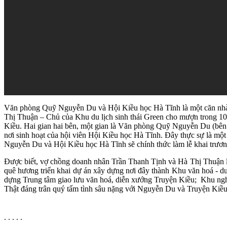
Văn phòng Quỹ Nguyễn Du và Hội Kiều học Hà Tĩnh là một căn nhà g
Thị Thuận – Chủ của Khu du lịch sinh thái Green cho mượn trong 10
Kiều. Hai gian hai bên, một gian là Văn phòng Quỹ Nguyễn Du (bên p
nơi sinh hoạt của hội viên Hội Kiều học Hà Tĩnh. Đây thực sự là mộ
Nguyễn Du và Hội Kiều học Hà Tĩnh sẽ chính thức làm lễ khai trương
Được biết, vợ chồng doanh nhân Trần Thanh Tịnh và Hà Thị Thuận 
quê hương triển khai dự án xây dựng nơi đây thành Khu văn hoá - du
dựng Trung tâm giao lưu văn hoá, diễn xướng Truyện Kiều; Khu n
Thật đáng trân quý tấm tình sâu nặng với Nguyễn Du và Truyện Kiều
. . . . .