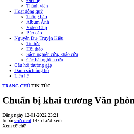
Điều lệ
Thành viên
Hoạt động quỹ
Thông báo
Album Ảnh
Video Clip
Báo cáo
Nguyễn Du- Truyện Kiều
Tin tức
Hội thảo
Sách nghiên cứu, khảo cứu
Các bài nghiên cứu
Câu hỏi thường gặp
Danh sách ủng hộ
Liên hệ
TRANG CHỦ
TIN TỨC
Chuẩn bị khai trương Văn phò
Đăng ngày 12-01-2022 23:21
In bài
Gửi mail
1975
Lượt xem
Xem cỡ chữ