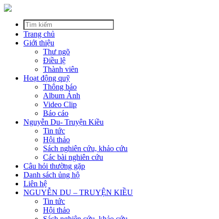
Trang chủ
Giới thiệu
Thư ngõ
Điều lệ
Thành viên
Hoạt động quỹ
Thông báo
Album Ảnh
Video Clip
Báo cáo
Nguyễn Du- Truyện Kiều
Tin tức
Hội thảo
Sách nghiên cứu, khảo cứu
Các bài nghiên cứu
Câu hỏi thường gặp
Danh sách ủng hộ
Liên hệ
NGUYỄN DU – TRUYỆN KIỀU
Tin tức
Hội thảo
Sách nghiên cứu, khảo cứu