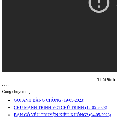
Thái Sinh
. . . . .
Cùng chuyên mục
GỌI ANH BẰNG CHỒNG
(19-05-2023)
CHU MẠNH TRINH VỚI CHỮ TRINH
(12-05-2023)
BẠN CÓ YÊU TRUYỆN KIỀU KHÔNG?
(04-05-2023)