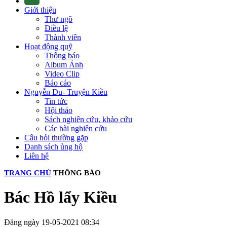
Giới thiệu
Thư ngõ
Điều lệ
Thành viên
Hoạt động quỹ
Thông báo
Album Ảnh
Video Clip
Báo cáo
Nguyễn Du- Truyện Kiều
Tin tức
Hội thảo
Sách nghiên cứu, khảo cứu
Các bài nghiên cứu
Câu hỏi thường gặp
Danh sách ủng hộ
Liên hệ
TRANG CHỦ
THÔNG BÁO
Bác Hồ lẩy Kiều
Đăng ngày 19-05-2021 08:34