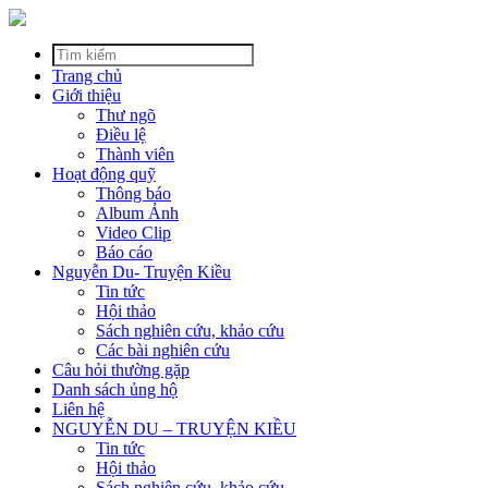
Trang chủ
Giới thiệu
Thư ngõ
Điều lệ
Thành viên
Hoạt động quỹ
Thông báo
Album Ảnh
Video Clip
Báo cáo
Nguyễn Du- Truyện Kiều
Tin tức
Hội thảo
Sách nghiên cứu, khảo cứu
Các bài nghiên cứu
Câu hỏi thường gặp
Danh sách ủng hộ
Liên hệ
NGUYỄN DU – TRUYỆN KIỀU
Tin tức
Hội thảo
Sách nghiên cứu, khảo cứu