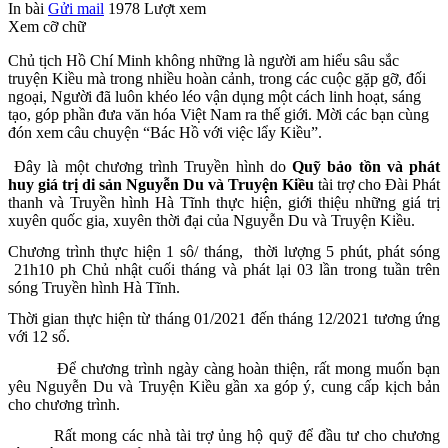
In bài
Gửi mail
1978
Lượt xem
Xem cỡ chữ
Chủ tịch Hồ Chí Minh không những là người am hiểu sâu sắc
truyện Kiều mà trong nhiều hoàn cảnh, trong các cuộc gặp gỡ, đối
ngoại, Người đã luôn khéo léo vận dụng một cách linh hoạt, sáng
tạo, góp phần đưa văn hóa Việt Nam ra thế giới. Mời các bạn cùng
đón xem câu chuyện “Bác Hồ với việc lẩy Kiều”.
Đây là một chương trình Truyền hình do
Quỹ bảo tồn và phát
huy giá trị di sản Nguyễn Du và Truyện Kiều
tài trợ cho Đài Phát
thanh và Truyền hình Hà Tĩnh thực hiện, giới thiệu những giá trị
xuyên quốc gia, xuyên thời đại của Nguyễn Du và Truyện Kiều.
Chương trình thực hiện 1 sô/ tháng, thời lượng 5 phút, phát sóng
21h10 ph Chủ nhật cuối tháng và phát lại 03 lần trong tuần trên
sóng Truyền hình Hà Tĩnh.
Thời gian thực hiện từ tháng 01/2021 đến tháng 12/2021 tương ứng
với 12 số.
Để chương trình ngày càng hoàn thiện, rất mong muốn bạn
yêu Nguyễn Du và Truyện Kiều gần xa góp ý, cung cấp kịch bản
cho chương trình.
Rất mong các nhà tài trợ ủng hộ quỹ để đầu tư cho chương