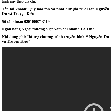
trình này theo địa chỉ:
Tên tài khoản: Quỹ
bảo tồn và phát huy giá trị di sản Nguyễn
Du và Truyện Kiều
Số tài khoản
0201000713119
Ngân hàng Ngoại thương
Việt Nam chi nhánh
Hà Tĩnh
Nội dung ghi: Hỗ trợ chương trình truyền hình “ Nguyễn Du
và Truyện Kiều”