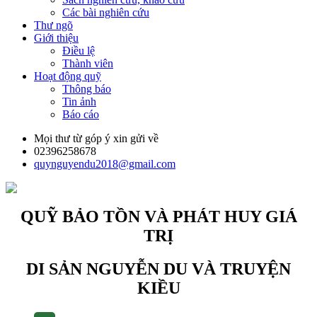
Các bài nghiên cứu
Thư ngõ
Giới thiệu
Điều lệ
Thành viên
Hoạt động quỹ
Thông báo
Tin ảnh
Báo cáo
Mọi thư từ góp ý xin gửi về
02396258678
quynguyendu2018@gmail.com
QUỸ BẢO TỒN VÀ PHÁT HUY GIÁ
TRỊ
DI SẢN NGUYỄN DU VÀ TRUYỆN
KIỀU