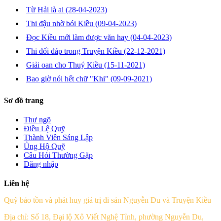
Từ Hải là ai
(28-04-2023)
Thi đậu nhờ bói Kiều
(09-04-2023)
Đọc Kiều mới làm được văn hay
(04-04-2023)
Thi đối đáp trong Truyện Kiều
(22-12-2021)
Giải oan cho Thuý Kiều
(15-11-2021)
Bao giờ nói hết chữ "Khi"
(09-09-2021)
Sơ đồ trang
Thư ngõ
Điều Lệ Quỹ
Thành Viên Sáng Lập
Ủng Hộ Quỹ
Câu Hỏi Thường Gặp
Đăng nhập
Liên hệ
Quỹ bảo tồn và phát huy giá trị di sản Nguyễn Du và Truyện Kiều
Địa chỉ: Số 18, Đại lộ Xô Viết Nghệ Tỉnh, phường Nguyễn Du,