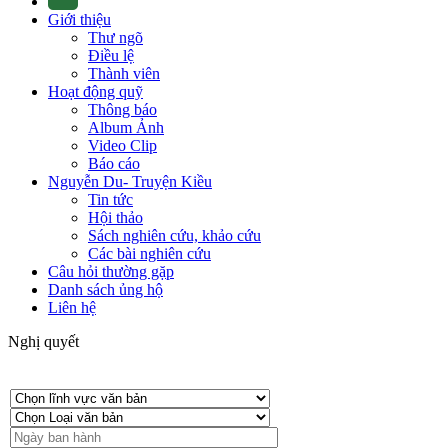
Giới thiệu
Thư ngõ
Điều lệ
Thành viên
Hoạt động quỹ
Thông báo
Album Ảnh
Video Clip
Báo cáo
Nguyễn Du- Truyện Kiều
Tin tức
Hội thảo
Sách nghiên cứu, khảo cứu
Các bài nghiên cứu
Câu hỏi thường gặp
Danh sách ủng hộ
Liên hệ
Nghị quyết