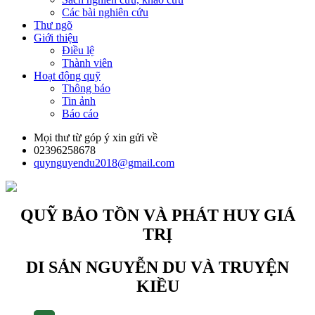
Các bài nghiên cứu
Thư ngõ
Giới thiệu
Điều lệ
Thành viên
Hoạt động quỹ
Thông báo
Tin ảnh
Báo cáo
Mọi thư từ góp ý xin gửi về
02396258678
quynguyendu2018@gmail.com
QUỸ BẢO TỒN VÀ PHÁT HUY GIÁ
TRỊ
DI SẢN NGUYỄN DU VÀ TRUYỆN
KIỀU