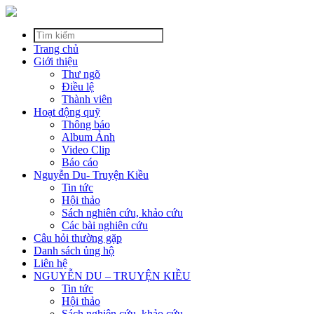
Trang chủ
Giới thiệu
Thư ngõ
Điều lệ
Thành viên
Hoạt động quỹ
Thông báo
Album Ảnh
Video Clip
Báo cáo
Nguyễn Du- Truyện Kiều
Tin tức
Hội thảo
Sách nghiên cứu, khảo cứu
Các bài nghiên cứu
Câu hỏi thường gặp
Danh sách ủng hộ
Liên hệ
NGUYỄN DU – TRUYỆN KIỀU
Tin tức
Hội thảo
Sách nghiên cứu, khảo cứu