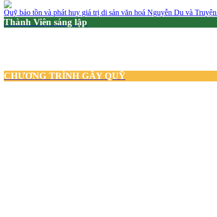
Quỹ bảo tồn và phát huy giá trị di sản văn hoá Nguyễn Du và Truyện
Thành Viên sáng lập
CHƯƠNG TRÌNH GÂY QUỸ