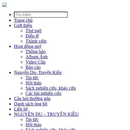
Trang chủ
Giới thiệu
Thư ngõ
Điều lệ
Thành viên
Hoạt động quỹ
Thông báo
Album Ảnh
Video Clip
Báo cáo
Nguyễn Du- Truyện Kiều
Tin tức
Hội thảo
Sách nghiên cứu, khảo cứu
Các bài nghiên cứu
Câu hỏi thường gặp
Danh sách ủng hộ
Liên hệ
NGUYỄN DU – TRUYỆN KIỀU
Tin tức
Hội thảo
Sách nghiên cứu, khảo cứu