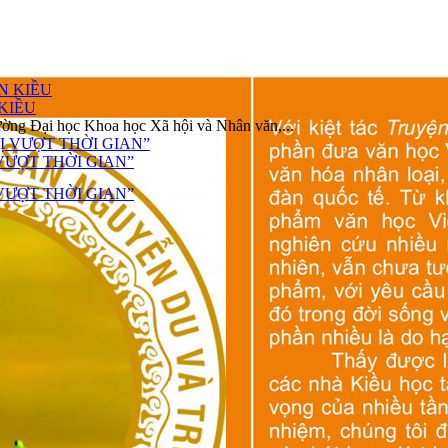
KIỀU
ường Đại học Khoa học Xã hội và Nhân văn,...
VƯỢT THỜI GIAN”
VƯỢT THỜI GIAN”