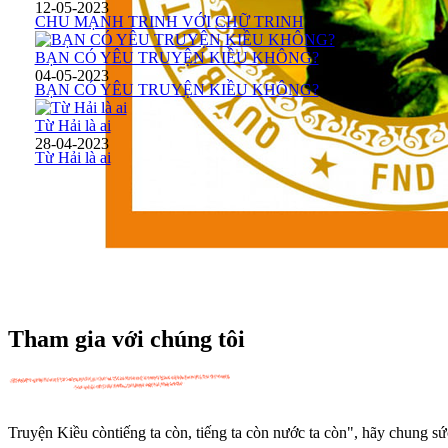
12-05-2023
CHU MẠNH TRINH VỚI CHỮ TRINH
BẠN CÓ YÊU TRUYỆN KIỀU KHÔNG?
04-05-2023
BẠN CÓ YÊU TRUYỆN KIỀU KHÔNG?
Từ Hải là ai
28-04-2023
Từ Hải là ai
Tham gia với chúng tôi
Truyện Kiều còntiếng ta còn, tiếng ta còn nước ta còn", hãy chung s