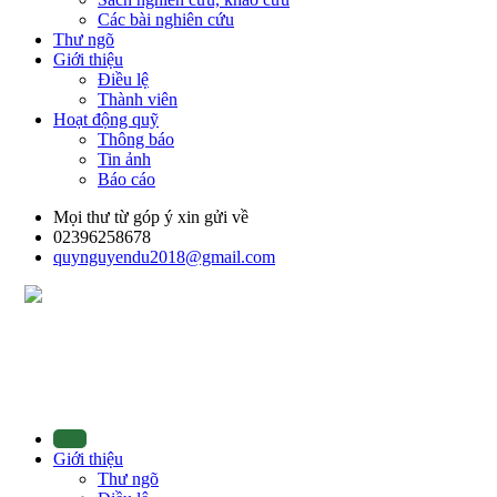
Các bài nghiên cứu
Thư ngõ
Giới thiệu
Điều lệ
Thành viên
Hoạt động quỹ
Thông báo
Tin ảnh
Báo cáo
Mọi thư từ góp ý xin gửi về
02396258678
quynguyendu2018@gmail.com
Giới thiệu
Thư ngõ