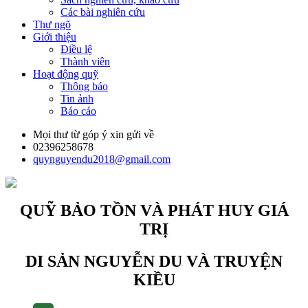
Các bài nghiên cứu
Thư ngõ
Giới thiệu
Điều lệ
Thành viên
Hoạt động quỹ
Thông báo
Tin ảnh
Báo cáo
Mọi thư từ góp ý xin gửi về
02396258678
quynguyendu2018@gmail.com
QUỸ BẢO TỒN VÀ PHÁT HUY GIÁ
TRỊ
DI SẢN NGUYỄN DU VÀ TRUYỆN
KIỀU