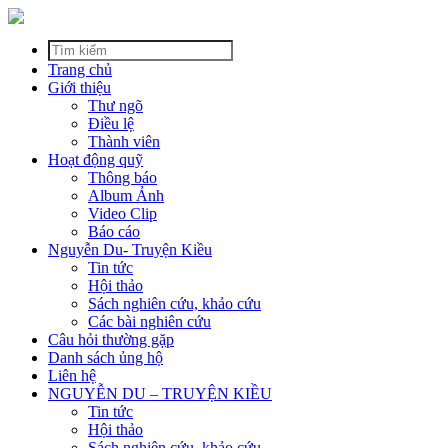
Trang chủ
Giới thiệu
Thư ngõ
Điều lệ
Thành viên
Hoạt động quỹ
Thông báo
Album Ảnh
Video Clip
Báo cáo
Nguyễn Du- Truyện Kiều
Tin tức
Hội thảo
Sách nghiên cứu, khảo cứu
Các bài nghiên cứu
Câu hỏi thường gặp
Danh sách ủng hộ
Liên hệ
NGUYỄN DU – TRUYỆN KIỀU
Tin tức
Hội thảo
Sách nghiên cứu, khảo cứu