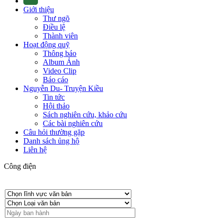
Giới thiệu
Thư ngõ
Điều lệ
Thành viên
Hoạt động quỹ
Thông báo
Album Ảnh
Video Clip
Báo cáo
Nguyễn Du- Truyện Kiều
Tin tức
Hội thảo
Sách nghiên cứu, khảo cứu
Các bài nghiên cứu
Câu hỏi thường gặp
Danh sách ủng hộ
Liên hệ
Công điện