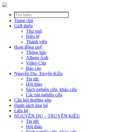
Trang chủ
Giới thiệu
Thư ngõ
Điều lệ
Thành viên
Hoạt động quỹ
Thông báo
Album Ảnh
Video Clip
Báo cáo
Nguyễn Du- Truyện Kiều
Tin tức
Hội thảo
Sách nghiên cứu, khảo cứu
Các bài nghiên cứu
Câu hỏi thường gặp
Danh sách ủng hộ
Liên hệ
NGUYỄN DU – TRUYỆN KIỀU
Tin tức
Hội thảo
Sách nghiên cứu, khảo cứu