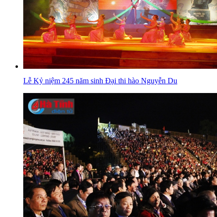
Lễ Kỷ niệm 245 năm sinh Đại thi hào Nguyễn Du