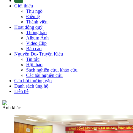
Giới thiệu
Thư ngõ
Điều lệ
Thành viên
Hoạt động quỹ
Thông báo
Album Ảnh
Video Clip
Báo cáo
Nguyễn Du- Truyện Kiều
Tin tức
Hội thảo
Sách nghiên cứu, khảo cứu
Các bài nghiên cứu
Câu hỏi thường gặp
Danh sách ủng hộ
Liên hệ
Ảnh khác