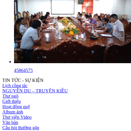
45864575
TIN TỨC - SỰ KIỆN
Lịch công tác
NGUYỄN DU – TRUYỆN KIỀU
Thư ngõ
Giới thiệu
Hoạt động quỹ
Album ảnh
Thư viện Video
Văn bản
Câu hỏi thường gặp