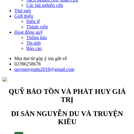
Các bài nghiên cứu
Thư ngõ
Giới thiệu
Điều lệ
Thành viên
Hoạt động quỹ
Thông báo
Tin ảnh
Báo cáo
Mọi thư từ góp ý xin gửi về
02396258678
quynguyendu2018@gmail.com
QUỸ BẢO TỒN VÀ PHÁT HUY GIÁ
TRỊ
DI SẢN NGUYỄN DU VÀ TRUYỆN
KIỀU