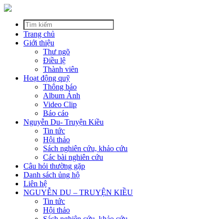
Trang chủ
Giới thiệu
Thư ngõ
Điều lệ
Thành viên
Hoạt động quỹ
Thông báo
Album Ảnh
Video Clip
Báo cáo
Nguyễn Du- Truyện Kiều
Tin tức
Hội thảo
Sách nghiên cứu, khảo cứu
Các bài nghiên cứu
Câu hỏi thường gặp
Danh sách ủng hộ
Liên hệ
NGUYỄN DU – TRUYỆN KIỀU
Tin tức
Hội thảo
Sách nghiên cứu, khảo cứu