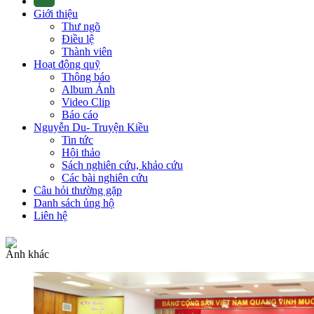
Giới thiệu
Thư ngõ
Điều lệ
Thành viên
Hoạt động quỹ
Thông báo
Album Ảnh
Video Clip
Báo cáo
Nguyễn Du- Truyện Kiều
Tin tức
Hội thảo
Sách nghiên cứu, khảo cứu
Các bài nghiên cứu
Câu hỏi thường gặp
Danh sách ủng hộ
Liên hệ
Ảnh khác