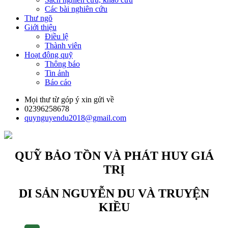
Các bài nghiên cứu
Thư ngõ
Giới thiệu
Điều lệ
Thành viên
Hoạt động quỹ
Thông báo
Tin ảnh
Báo cáo
Mọi thư từ góp ý xin gửi về
02396258678
quynguyendu2018@gmail.com
QUỸ BẢO TỒN VÀ PHÁT HUY GIÁ
TRỊ
DI SẢN NGUYỄN DU VÀ TRUYỆN
KIỀU