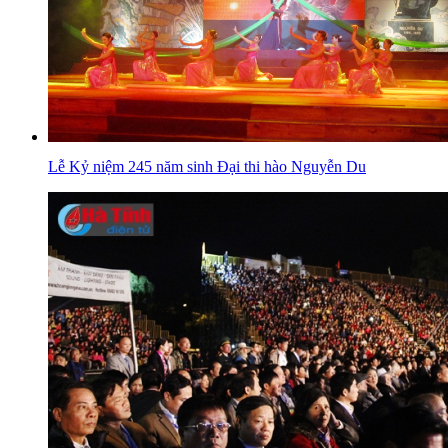
Lễ Kỷ niệm 245 năm sinh Đại thi hào Nguyễn Du