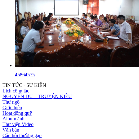
45864575
TIN TỨC - SỰ KIỆN
Lịch công tác
NGUYỄN DU – TRUYỆN KIỀU
Thư ngõ
Giới thiệu
Hoạt động quỹ
Album ảnh
Thư viện Video
Văn bản
Câu hỏi thường gặp